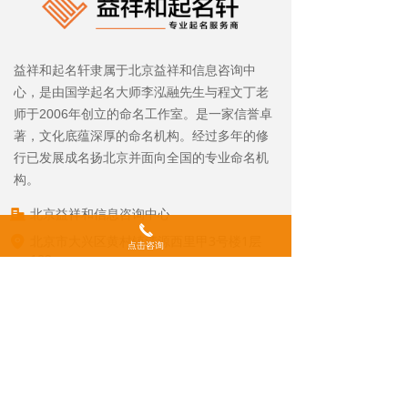
益祥和起名轩隶属于北京益祥和信息咨询中
心，是由国学起名大师李泓融先生与程文丁老
师于2006年创立的命名工作室。是一家信誉卓
著，文化底蕴深厚的命名机构。经过多年的修
行已发展成名扬北京并面向全国的专业命名机
构。
北京益祥和信息咨询中心
끅
北京市大兴区黄村镇清源西里甲3号楼1层
点击咨询
102
18710201193（李泓融）
15801526423（程文丁）
1074819239@qq.com