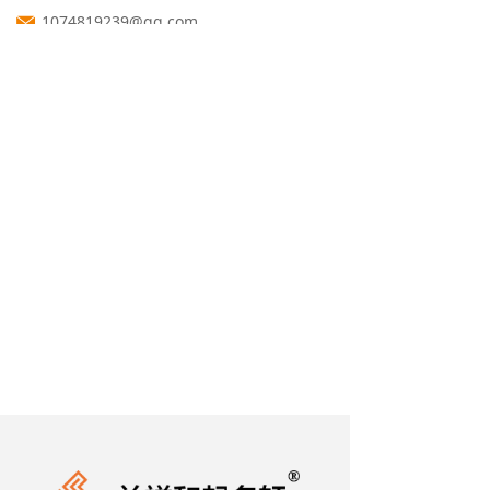
1074819239@qq.com